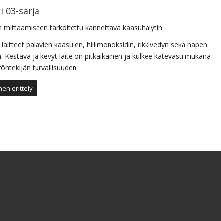
i 03-sarja
 mittaamiseen tarkoitettu kannettava kaasuhälytin.
ä laitteet palavien kaasujen, hiilimonoksidin, rikkivedyn sekä hapen
 Kestävä ja kevyt laite on pitkäikäinen ja kulkee kätevästi mukana
öntekijän turvallisuuden.
en erittely
ki OX-04
aasuhälytin happipitoisuuden valvontaan.
t ATEX-sertifioitu kannettava kaasuhälytin luotettavaan
lisuuden valvontaan. Laite on erittän helppokäyttöinen ja siihen on
usia suodattimet ja kennot joten se on pitkäikäinen ja edullinen