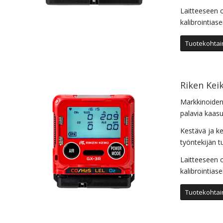
Laitteeseen o
kalibrointias
Tuotekohtain
Riken Kei
Markkinoiden
palavia kaasu
Kestävä ja ke
työntekijän t
Laitteeseen o
kalibrointias
Tuotekohtain