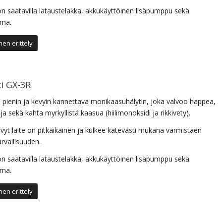
n saatavilla lataustelakka, akkukäyttöinen lisäpumppu sekä
ema.
en erittely
ki GX-3R
 pienin ja kevyin kannettava monikaasuhälytin, joka valvoo happea,
ja sekä kahta myrkyllistä kaasua (hiilimonoksidi ja rikkivety).
vyt laite on pitkäikäinen ja kulkee kätevästi mukana varmistaen
urvallisuuden.
n saatavilla lataustelakka, akkukäyttöinen lisäpumppu sekä
ema.
en erittely