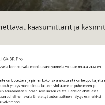
ettavat kaasumittarit ja käsimit
ki GX-3R Pro
evyellä kannettavalla monikaasuhälyttimellä voidaan mitata viittä eri
laite on luotettava ja pienen kokonsa ansiosta sitä on helppo kuljetta
tooth-yhteys mahdollistaa laitteen yhdistämisen puhelimeen ja
ten seuraamisen suoraan sovelluksen kautta. Henkilön altistuessa
aan puhelimen avulla lähetettyä automaattinen hälytys esimerkiksi
tai valvomoon.