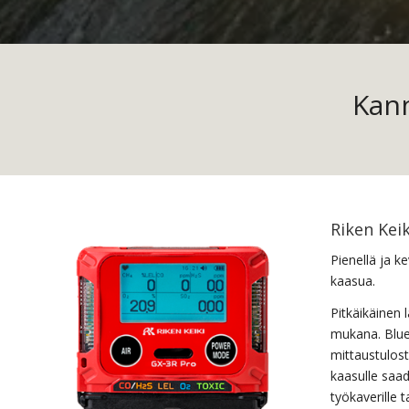
Kann
Riken Kei
Pienellä ja k
kaasua.
Pitkäikäinen 
mukana. Blue
mittaustulos
kaasulle saad
työkaverille 