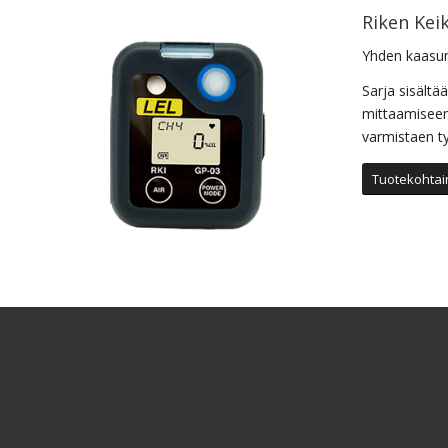
Riken Keik
Yhden kaasun
Sarja sisältä
mittaamiseen.
varmistaen ty
Tuotekohtain
Riken Kei
Kannettava k
Pieni ja kevy
henkilöturval
mahdollista u