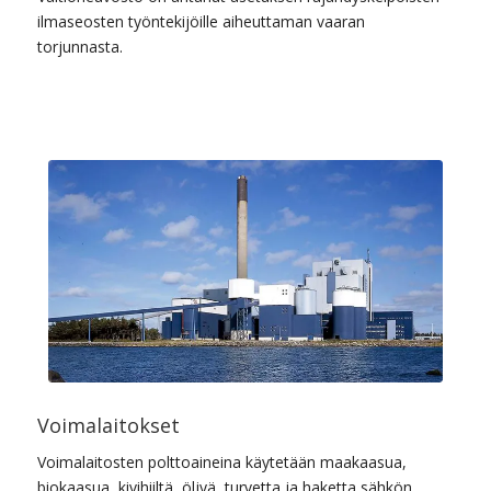
ilmaseosten työntekijöille aiheuttaman vaaran
torjunnasta.
Voimalaitokset
Voimalaitosten polttoaineina käytetään maakaasua,
biokaasua, kivihiiltä, öljyä, turvetta ja haketta sähkön,