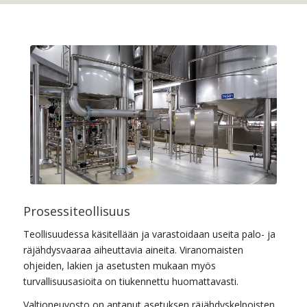
Prosessiteollisuus
Teollisuudessa käsitellään ja varastoidaan useita palo- ja
räjähdysvaaraa aiheuttavia aineita. Viranomaisten
ohjeiden, lakien ja asetusten mukaan myös
turvallisuusasioita on tiukennettu huomattavasti.
Valtioneuvosto on antanut asetuksen räjähdyskelpoisten