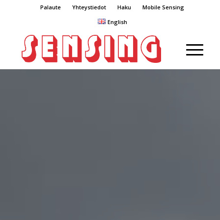
Palaute
Yhteystiedot
Haku
Mobile Sensing
English