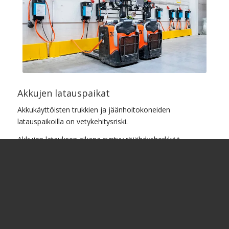
Akkujen latauspaikat
Akkukäyttöisten trukkien ja jäänhoitokoneiden
latauspaikoilla on vetykehitysriski.
Akkujen latauksen aikana syntyy räjähdysherkkää
vetykaasua (H
) joka ilmaan sekoittuessaan muodostaa
2
räjähdysvaarallisen seoksen. Valvontalaitteisto antaa
ylipitoisuushälytykset, ohjaa tilan tehostettua ilmanvaihtoa
ja ohjaa myös ”lataus-seos” toimintoja.
Latauspaikoille asennettavien antureiden tulee pääosiltaan
olla Atex hyväksyttyjä laitetyyppejä.