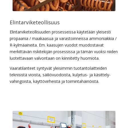
Elintarviketeollisuus
Elintarviketeollisuuden prosesseissa käytetään yleisesti
propaania / maakaasua ja varastoinneissa ammoniakkia /
R-kylmäaineita. Em. kaasujen vuodot muodostavat
merkittävän riskitekijän prosessissa ja tämän vuoksi niiden
luotettavaan valvontaan on kiinnitetty huomiota.
Vaaratilanteet syntyvät ylei­sim­min tuotantolaitteiden
teknisistä vioista, säi­liö­v­uodois­ta, kuljetus- ja kä­sit­tely­
vahingoista, käyt­tövir­heistä ja toi­minta­häiri­öistä.