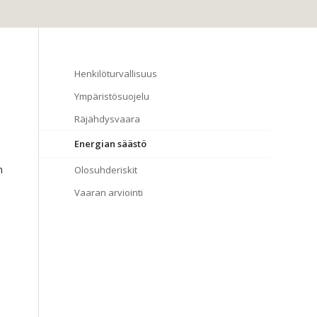
Henkilöturvallisuus
Ympäristösuojelu
Räjähdysvaara
Energian säästö
n
Olosuhderiskit
Vaaran arviointi