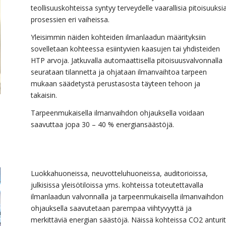
teollisuuskohteissa syntyy terveydelle vaarallisia pitoisuuksi
prosessien eri vaiheissa.
Yleisimmin näiden kohteiden ilmanlaadun määrityksiin
sovelletaan kohteessa esiintyvien kaasujen tai yhdisteiden
HTP arvoja. Jatkuvalla automaattisella pitoisuusvalvonnalla
seurataan tilannetta ja ohjataan ilmanvaihtoa tarpeen
mukaan säädetystä perustasosta täyteen tehoon ja
takaisin.
Tarpeenmukaisella ilmanvaihdon ohjauksella voidaan
saavuttaa jopa 30 – 40 % energiansäästöjä.
Luokkahuoneissa, neuvotteluhuoneissa, auditorioissa,
julkisissa yleisötiloissa yms. kohteissa toteutettavalla
ilmanlaadun valvonnalla ja tarpeenmukaisella ilmanvaihdon
ohjauksella saavutetaan parempaa viihtyvyyttä ja
merkittäviä energian säästöjä. Näissä kohteissa CO2 anturit