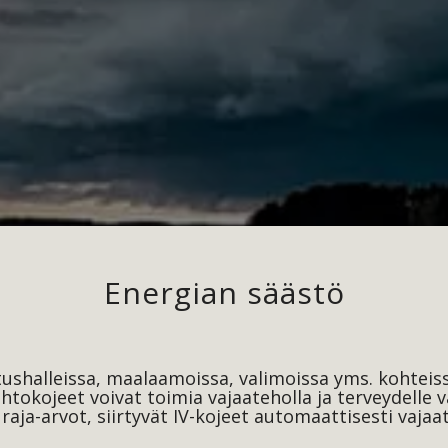
Energian säästö
tushalleissa, maalaamoissa, valimoissa yms. kohte
tokojeet voivat toimia vajaateholla ja terveydelle v
 raja-arvot, siirtyvät IV-kojeet automaattisesti vaja