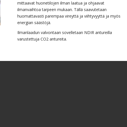
mittaavat huonetilojen ilman laatua ja ohjaavat
ilmanvaihtoa tarpeen mukaan. Tällä saavutetaan
huomattavasti parempaa vireyttä ja viihtyvyyttä ja myös
energian säästöjä.
Ilmanlaadun valvontaan sovelletaan NDIR antureilla
varustettuja CO2 antureita.
CO2 pitoisuusanturit on suunniteltu erityisesti hiilidioksidin
(CO2) ja erilaisten hiilivetyjen (HC) jatkuvaan
automaattiseen pitoisuusvalvontaan.
Laite sopii hyvin mm. koulujen, neuvottelutilojen,
yleisötilojen ilman laadun valvontaan sekä
teollisuuslaitosten, kasvihuoneiden, panimojen yms.
kohteiden CO2 valvontaan
Kaasunvalvontalaitteet kuuluvat nykyaikaiseen