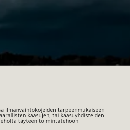
issa ilmanvaihtokojeiden tarpeenmukaiseen
aarallisten kaasujen, tai kaasuyhdisteiden
ateholta täyteen toimintatehoon.