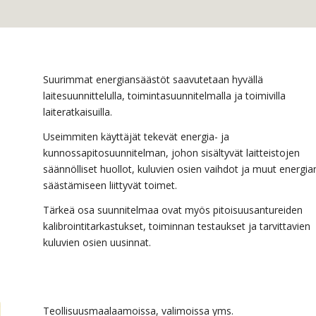
Suurimmat energiansäästöt saavutetaan hyvällä
laitesuunnittelulla, toimintasuunnitelmalla ja toimivilla
laiteratkaisuilla.
Useimmiten käyttäjät tekevät energia- ja
kunnossapitosuunnitelman, johon sisältyvät laitteistojen
säännölliset huollot, kuluvien osien vaihdot ja muut energia
säästämiseen liittyvät toimet.
Tärkeä osa suunnitelmaa ovat myös pitoisuusantureiden
kalibrointitarkastukset, toiminnan testaukset ja tarvittavien
kuluvien osien uusinnat.
Teollisuusmaalaamoissa, valimoissa yms.